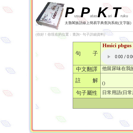
P
P
K
T
usu
atas
ari
ruku
太魯閣族語線上簡易字典查詢系統(文字版)
(你好！你現在的位置：查詢> 句子詳細資料)
Hmici pbgus 
句 子
他留尿味在我
中文翻譯
註 解
()
句子屬性
日常用語(日常