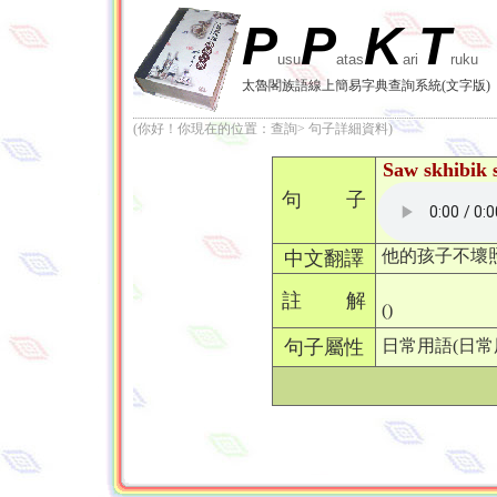
P
P
K
T
usu
atas
ari
ruku
太魯閣族語線上簡易字典查詢系統(文字版)
(你好！你現在的位置：查詢> 句子詳細資料)
Saw skhibik s
句 子
他的孩子不壞
中文翻譯
註 解
()
句子屬性
日常用語(日常