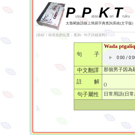
P
P
K
T
usu
atas
ari
ruku
太魯閣族語線上簡易字典查詢系統(文字版)
(你好！你現在的位置：查詢> 句子詳細資料)
Wada ptgaliq 
句 子
那個男子因為
中文翻譯
註 解
()
句子屬性
日常用語(日常