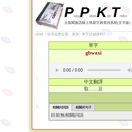
P
P
K
T
usu
atas
ari
ruku
太魯閣族語線上簡易字典查詢系統(文字版)
(你好！你現在的位置：查詢> 單字詳細資料)
單字
gbwaxi
中文翻譯
取……豆
相關的詞語
相關的句子
目前無相關詞語