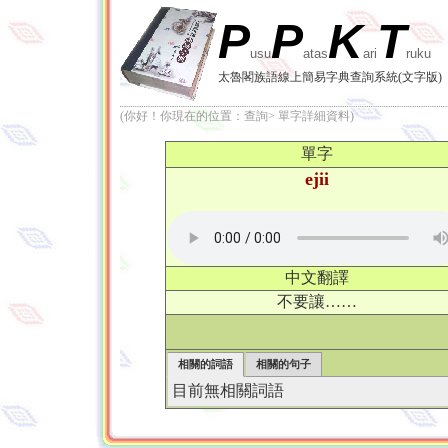
P
P
K
T
usu
atas
ari
ruku
太魯閣族語線上簡易字典查詢系統(文字版)
(你好！你現在的位置：查詢> 單字詳細資料)
單字
ejii
中文翻譯
不要讓……
相關的詞語
相關的句子
目前無相關詞語