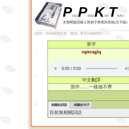
P
P
K
T
usu
atas
ari
ruku
太魯閣族語線上簡易字典查詢系統(文字版)
(你好！你現在的位置：查詢> 單字詳細資料)
單字
sqneagiq
中文翻譯
當作……一樣做不齊
相關的詞語
相關的句子
目前無相關詞語