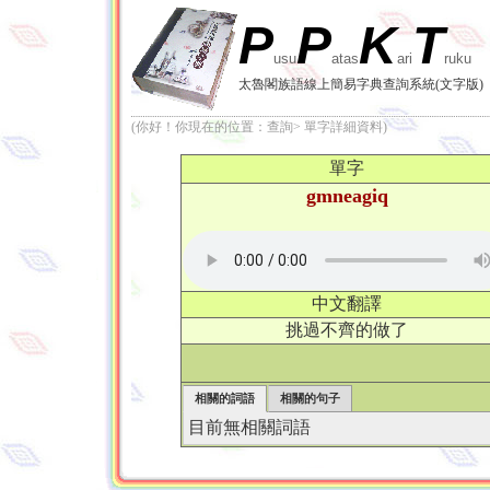
P
P
K
T
usu
atas
ari
ruku
太魯閣族語線上簡易字典查詢系統(文字版)
(你好！你現在的位置：查詢> 單字詳細資料)
單字
gmneagiq
中文翻譯
挑過不齊的做了
相關的詞語
相關的句子
目前無相關詞語