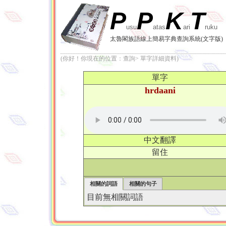
P
P
K
T
usu
atas
ari
ruku
太魯閣族語線上簡易字典查詢系統(文字版)
(你好！你現在的位置：查詢> 單字詳細資料)
單字
hrdaani
中文翻譯
留住
相關的詞語
相關的句子
目前無相關詞語