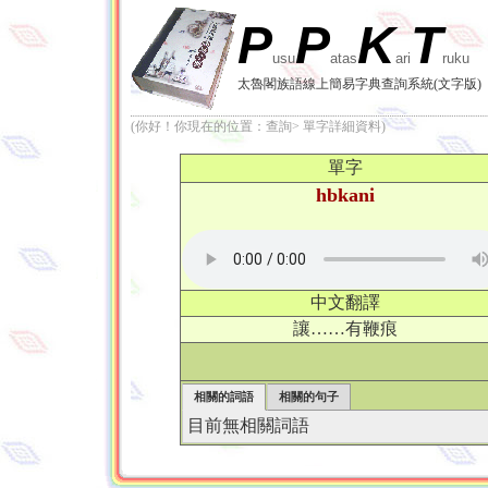
P
P
K
T
usu
atas
ari
ruku
太魯閣族語線上簡易字典查詢系統(文字版)
(你好！你現在的位置：查詢> 單字詳細資料)
單字
hbkani
中文翻譯
讓……有鞭痕
相關的詞語
相關的句子
目前無相關詞語