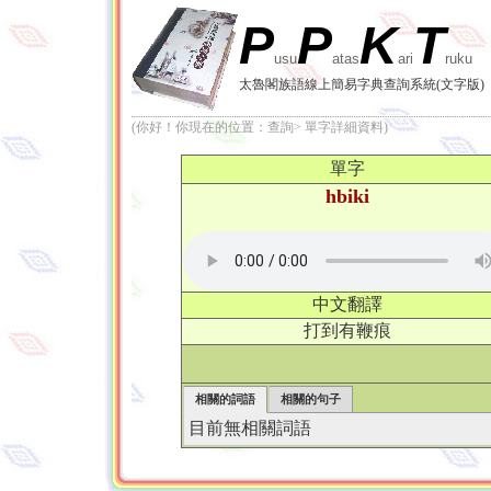
P
P
K
T
usu
atas
ari
ruku
太魯閣族語線上簡易字典查詢系統(文字版)
(你好！你現在的位置：查詢> 單字詳細資料)
單字
hbiki
中文翻譯
打到有鞭痕
相關的詞語
相關的句子
目前無相關詞語