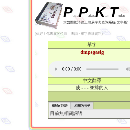
P
P
K
T
usu
atas
ari
ruku
太魯閣族語線上簡易字典查詢系統(文字版)
(你好！你現在的位置：查詢> 單字詳細資料)
單字
dmpsgasig
中文翻譯
使……並排的人
相關的詞語
相關的句子
目前無相關詞語