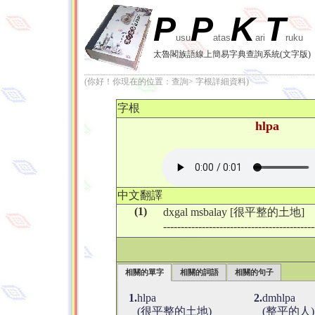
P
P
K
T
usu
atas
ari
ruku
太魯閣族語線上簡易字典查詢系統(文字版)
(你好！你現在的位置：查詢> 字根詳細資料)
字根
hlpa
中文翻譯
(1)
dxgal msbalay [很平整的土地]
-------------------------------------------
相關的單字
相關的詞語
相關的句子
1.
hlpa
2.
dmhlpa
(很平整的土地)
(整平的人)