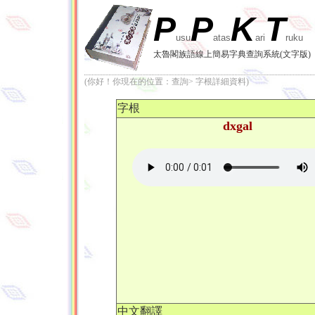
P
P
K
T
usu
atas
ari
ruku
太魯閣族語線上簡易字典查詢系統(文字版)
(你好！你現在的位置：查詢> 字根詳細資料)
字根
dxgal
中文翻譯