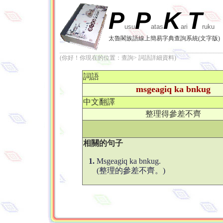
P
P
K
T
usu
atas
ari
ruku
太魯閣族語線上簡易字典查詢系統(文字版)
(你好！你現在的位置：查詢> 詞語詳細資料)
詞語
msgeagiq ka bnkug
中文翻譯
整理得參差不齊
相關的句子
1.
Msgeagiq ka bnkug.
(整理的參差不齊。)