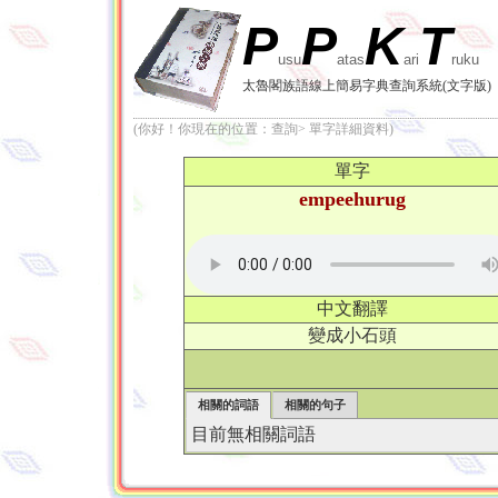
P
P
K
T
usu
atas
ari
ruku
太魯閣族語線上簡易字典查詢系統(文字版)
(你好！你現在的位置：查詢> 單字詳細資料)
單字
empeehurug
中文翻譯
變成小石頭
相關的詞語
相關的句子
目前無相關詞語