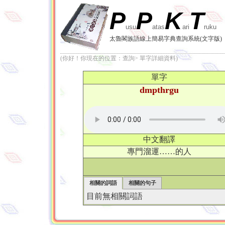
P
P
K
T
usu
atas
ari
ruku
太魯閣族語線上簡易字典查詢系統(文字版)
(你好！你現在的位置：查詢> 單字詳細資料)
單字
dmpthrgu
中文翻譯
專門溜運……的人
相關的詞語
相關的句子
目前無相關詞語