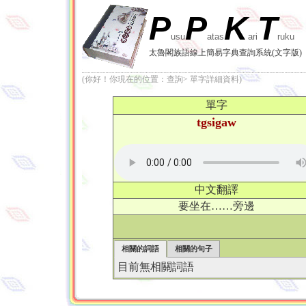
P
P
K
T
usu
atas
ari
ruku
太魯閣族語線上簡易字典查詢系統(文字版)
(你好！你現在的位置：查詢> 單字詳細資料)
單字
tgsigaw
中文翻譯
要坐在……旁邊
相關的詞語
相關的句子
目前無相關詞語