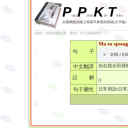
P
P
K
T
usu
atas
ari
ruku
太魯閣族語線上簡易字典查詢系統(文字版)
(你好！你現在的位置：查詢> 句子詳細資料)
Ma su spsea
句 子
你在我水田裡
中文翻譯
註 解
()
句子屬性
日常用語(日常