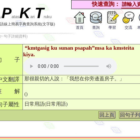
快速查詢：
P
K
T
u
atas
ari
ruku
語線上簡易字典查詢系統(文字版)
首頁
查詢
學習
交流
> 句子詳細資料)
“kmtgasig ku sunan psapah”msa ka kmsteita
kiya.
句 子
那很親切的人說：「我想在你旁邊蓋房子。」
中文翻譯
註 解
()
句子屬性
日常用語(日常用語)
回上頁
回句子列